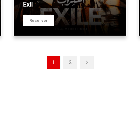
Exil
Réserver
1
2