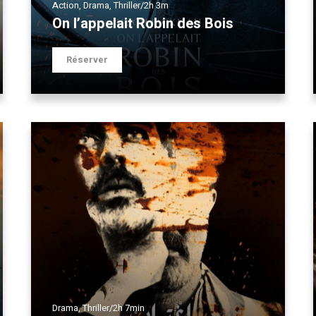
Action
,
Drama
,
Thriller
/
2h 3m
On l’appelait Robin des Bois
Réserver
Drama
,
Thriller
/
2h 7min