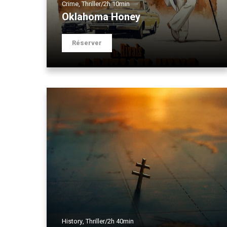
Crime
,
Thriller
/
2h 10min
Oklahoma Honey
Réserver
History
,
Thriller
/
2h 40min