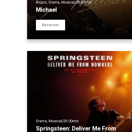
Biopic
,
Drama
,
Musical
/
2h 07min
Michael
Réserver
Drama
,
Musical
/
2h 00min
Springsteen: Deliver Me From