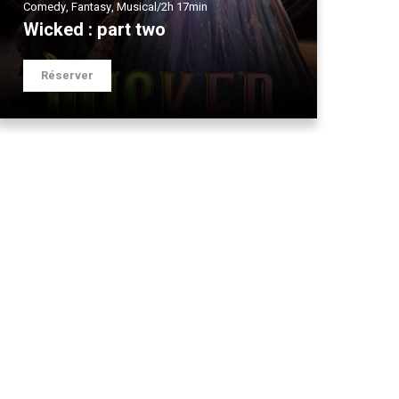
Comedy
,
Fantasy
,
Musical
/
2h 17min
Wicked : part two
Réserver