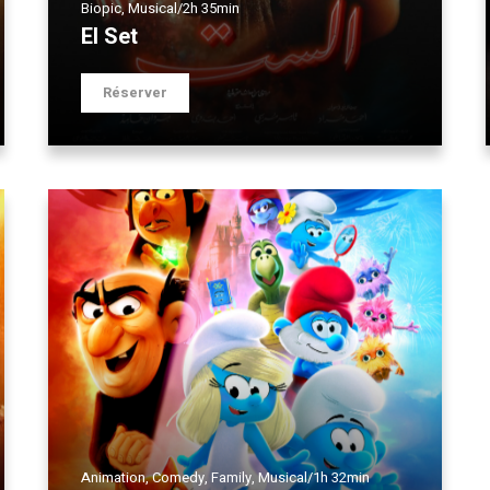
Biopic
,
Musical
/
2h 35min
El Set
Réserver
Animation
,
Comedy
,
Family
,
Musical
/
1h 32min