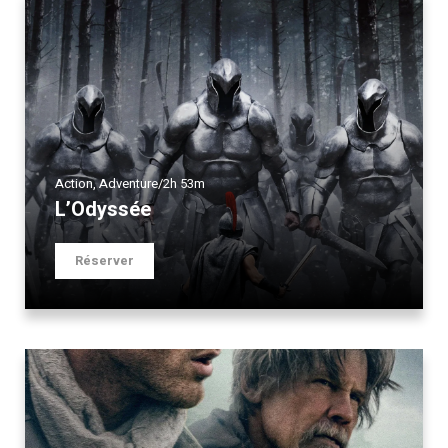
Action
,
Adventure
/
2h 53m
L’Odyssée
Réserver