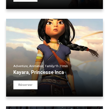
Adventure
,
Animation
,
Family
/
1h 21min
Kayara, Princesse Inca
Réserver