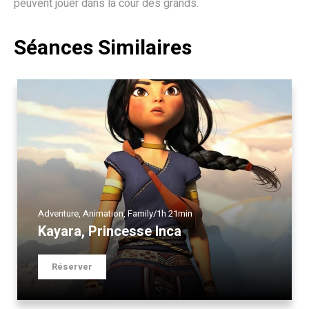
peuvent jouer dans la cour des grands.
Séances Similaires
Adventure
,
Animation
,
Family
/
1h 21min
Kayara, Princesse Inca
Réserver