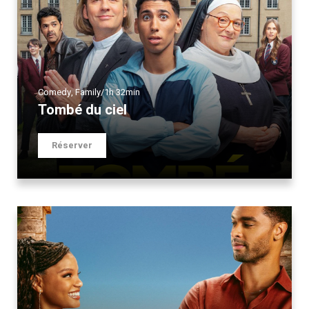
Comedy
,
Family
/
1h 32min
Tombé du ciel
Réserver