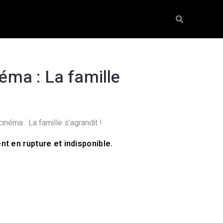
éma : La famille
inéma : La famille s’agrandit !
nt en rupture et indisponible.