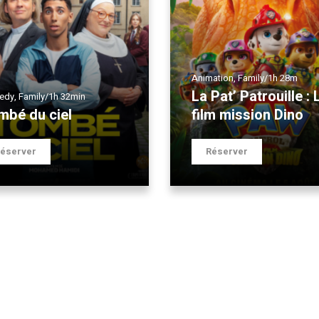
Animation
,
Family
/
1h 28m
La Pat’ Patrouille : 
edy
,
Family
/
1h 32min
mbé du ciel
film mission Dino
éserver
Réserver