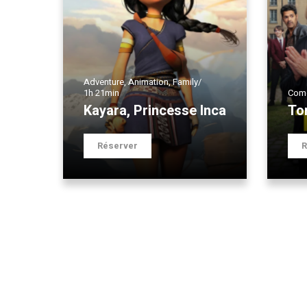
Adventure
,
Animation
,
Family
/
1h 21min
Com
Kayara, Princesse Inca
To
Réserver
R