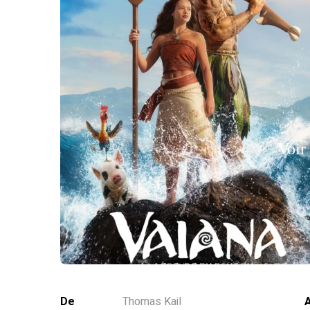
Voir
De
Thomas Kail