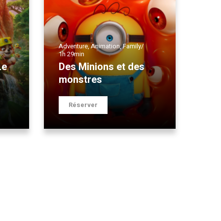
Adventure
,
Animation
,
Family
/
1h 29min
Le
Des Minions et des
monstres
Réserver