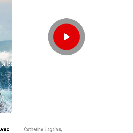
 la bande-annonce
Avec
Catherine Laga'aia,